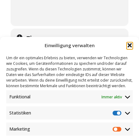
Time
Einwilligung verwalten
27. March 2026
19:30
-
21:00
Um dir ein optimales Erlebnis zu bieten, verwenden wir Technologien
wie Cookies, um Geräteinformationen zu speichern und/oder darauf
zuzugreifen. Wenn du diesen Technologien zustimmst, können wir
Daten wie das Surfverhalten oder eindeutige IDs auf dieser Website
verarbeiten. Wenn du deine Einwillligung nicht erteilst oder zurückziehst,
können bestimmte Merkmale und Funktionen beeinträchtigt werden.
Event Type
Funktional
Immer aktiv
Cinema
Statistiken
Statist
Marketing
Market