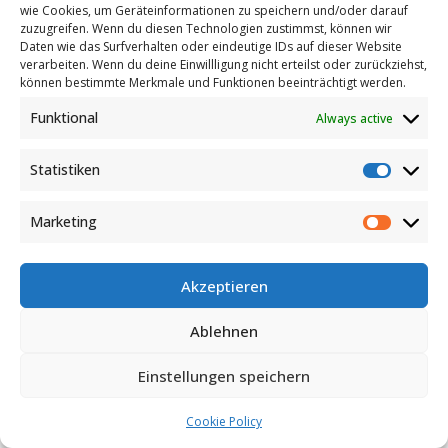
wie Cookies, um Geräteinformationen zu speichern und/oder darauf
des sich auf diese Anwendung beziehenden Betriebs
zuzugreifen. Wenn du diesen Technologien zustimmst, können wir
Daten wie das Surfverhalten oder eindeutige IDs auf dieser Website
und der Nutzung. Soweit nichts anderes angegeben
verarbeiten. Wenn du deine Einwillligung nicht erteilst oder zurückziehst,
ist, ist der Verantwortliche die natürliche oder
können bestimmte Merkmale und Funktionen beeinträchtigt werden.
juristische Person, über welche diese Anwendung
Funktional
Always active
angeboten wird.
Statistiken
Diese Anwendung
Statist
Das Hardware- oder Software-Tool, mit dem die
Marketing
personenbezogenen Daten des Nutzers erhoben
Market
und verarbeitet werden.
Akzeptieren
Dienst
Der durch diese Anwendung angebotene Dienst, wie
Ablehnen
in den entsprechenden Nutzungsbedingungen (falls
vorhanden) und auf dieser Seite/Anwendung
Einstellungen speichern
beschrieben.
Cookie Policy