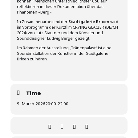
können? Menschen unterschiedlichster Couleur
reflektieren in dieser Dokumentation über das
Phänomen «Berg».
In Zusammenarbeit mit der
Stadtgalerie Brixen
wird
im Vorprogramm der Kurzfilm CRYING GLACIER (DE/CH
2024) von Lutz Stautner und dem Künstler und
Sounddesigner Ludwig Berger gezeigt.
Im Rahmen der Ausstellung „Tränenpalast“ ist eine
Soundinstallation der Künstler in der Stadtgalerie
Brixen zu hören.
Time
9. March 2026
20:00
-
22:00