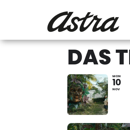
DAS T
MON
10
NOV