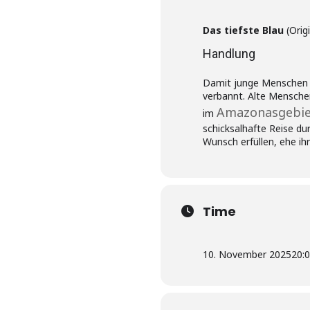
Das tiefste Blau
(Origi
Handlung
Damit junge Menschen un
verbannt. Alte Menschen
Amazonasgebie
im
schicksalhafte Reise du
Wunsch erfüllen, ehe ih
Time
10. November 2025
20: