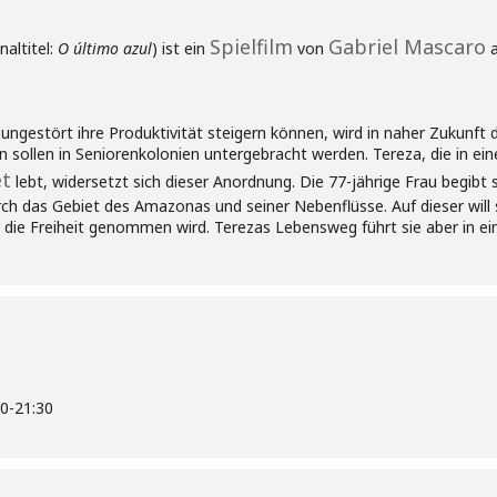
Spielfilm
Gabriel Mascaro
naltitel:
O último azul
) ist ein
von
a
gestört ihre Produktivität steigern können, wird in naher Zukunft d
 sollen in Seniorenkolonien untergebracht werden. Tereza, die in ein
t
lebt, widersetzt sich dieser Anordnung. Die 77-jährige Frau begibt s
rch das Gebiet des Amazonas und seiner Nebenflüsse. Auf dieser will s
r die Freiheit genommen wird. Terezas Lebensweg führt sie aber in ei
00
-
21:30