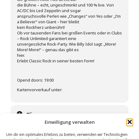
die Bühne – echt, ungeschminkt und 100 % live. Von
AC/DC bis Led Zeppelin und sogar
anspruchsvolle Perlen wie „Changes“ von Yes oder „I’m
a Believer“ von Giant – hier bleibt
kein Rockherz unberührt!
Ob vor tausenden Fans bei großen Events oder in Clubs
– Rock Unlimited garantiert eine
unvergessliche Rock-Party. Wie Billy Idol sagt: „More!
More! More!“ – genau das gibt es
hier.
Erlebt Classic Rock in seiner besten Form!
Opend doors: 19:00
Kartenvorverkauf unter:
Time
Einwilligung verwalten
30. May 2026
20:00
-
00:30
Um dir ein optimales Erlebnis zu bieten, verwenden wir Technologien