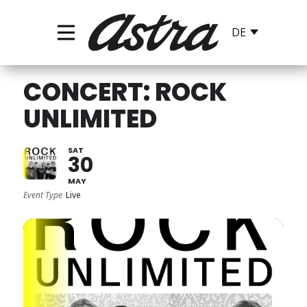
CONCERT: ROCK
UNLIMITED
SAT
30
MAY
Event Type
Live