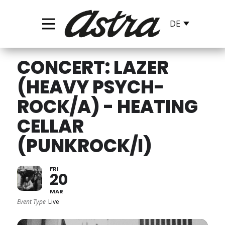
CONCERT: LAZER
(HEAVY PSYCH-
ROCK/A) - HEATING
CELLAR
(PUNKROCK/I)
FRI
20
MAR
Event Type
Live