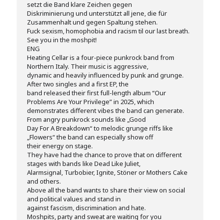
setzt die Band klare Zeichen gegen
Diskriminierung und unterstützt all jene, die für
Zusammenhalt und gegen Spaltung stehen.
Fuck sexism, homophobia and racism til our last breath.
See you in the moshpit!
ENG
Heating Cellar is a four-piece punkrock band from
Northern Italy. Their music is aggressive,
dynamic and heavily influenced by punk and grunge.
After two singles and a first EP, the
band released their first full-length album “Our
Problems Are Your Privilege” in 2025, which
demonstrates different vibes the band can generate.
From angry punkrock sounds like „Good
Day For A Breakdown“ to melodic grunge riffs like
„Flowers“ the band can especially show off
their energy on stage.
They have had the chance to prove that on different
stages with bands like Dead Like Juliet,
Alarmsignal, Turbobier, Ignite, Stöner or Mothers Cake
and others.
Above all the band wants to share their view on social
and political values and stand in
against fascism, discrimination and hate.
Moshpits, party and sweat are waiting for you