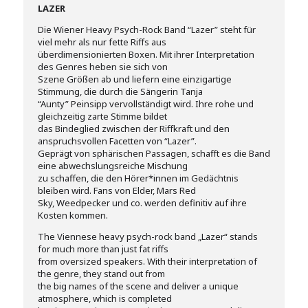
LAZER
Die Wiener Heavy Psych-Rock Band “Lazer” steht für
viel mehr als nur fette Riffs aus
überdimensionierten Boxen. Mit ihrer Interpretation
des Genres heben sie sich von
Szene Größen ab und liefern eine einzigartige
Stimmung, die durch die Sängerin Tanja
“Aunty” Peinsipp vervollständigt wird. Ihre rohe und
gleichzeitig zarte Stimme bildet
das Bindeglied zwischen der Riffkraft und den
anspruchsvollen Facetten von “Lazer”.
Geprägt von sphärischen Passagen, schafft es die Band
eine abwechslungsreiche Mischung
zu schaffen, die den Hörer*innen im Gedächtnis
bleiben wird. Fans von Elder, Mars Red
Sky, Weedpecker und co. werden definitiv auf ihre
Kosten kommen.
The Viennese heavy psych-rock band „Lazer“ stands
for much more than just fat riffs
from oversized speakers. With their interpretation of
the genre, they stand out from
the big names of the scene and deliver a unique
atmosphere, which is completed