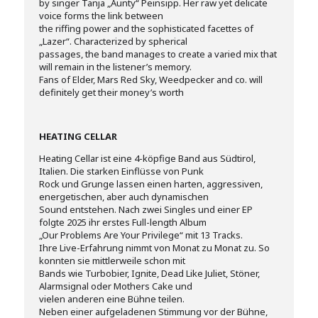
by singer Tanja „Aunty“ Peinsipp. Her raw yet delicate
voice forms the link between
the riffing power and the sophisticated facettes of
„Lazer“. Characterized by spherical
passages, the band manages to create a varied mix that
will remain in the listener’s memory.
Fans of Elder, Mars Red Sky, Weedpecker and co. will
definitely get their money’s worth
HEATING CELLAR
Heating Cellar ist eine 4-köpfige Band aus Südtirol,
Italien. Die starken Einflüsse von Punk
Rock und Grunge lassen einen harten, aggressiven,
energetischen, aber auch dynamischen
Sound entstehen. Nach zwei Singles und einer EP
folgte 2025 ihr erstes Full-length Album
„Our Problems Are Your Privilege“ mit 13 Tracks.
Ihre Live-Erfahrung nimmt von Monat zu Monat zu. So
konnten sie mittlerweile schon mit
Bands wie Turbobier, Ignite, Dead Like Juliet, Stöner,
Alarmsignal oder Mothers Cake und
vielen anderen eine Bühne teilen.
Neben einer aufgeladenen Stimmung vor der Bühne,