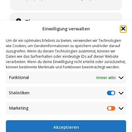
Time
Einwilligung verwalten
20. March 2026
19:00
-
00:30
Um dir ein optimales Erlebnis zu bieten, verwenden wir Technologien
wie Cookies, um Geräteinformationen zu speichern und/oder darauf
zuzugreifen. Wenn du diesen Technologien zustimmst, können wir
Daten wie das Surfverhalten oder eindeutige IDs auf dieser Website
verarbeiten. Wenn du deine Einwillligung nicht erteilst oder zurückziehst,
können bestimmte Merkmale und Funktionen beeinträchtigt werden.
Event Type
Funktional
Immer aktiv
Live
Statistiken
Statist
Marketing
Market
Akzeptieren